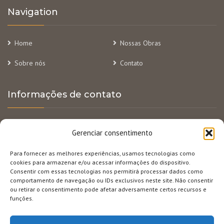
Navigation
Home
Nossas Obras
Sobre nós
Contato
Informações de contato
R. Alvarenga Peixoto, 295 – 6º andar – Lourdes, BH/MG
Gerenciar consentimento
(31) 3284-2800
Para fornecer as melhores experiências, usamos tecnologias como
cookies para armazenar e/ou acessar informações do dispositivo.
vendas@privilegeconstrutora.com.br
Consentir com essas tecnologias nos permitirá processar dados como
comportamento de navegação ou IDs exclusivos neste site. Não consentir
(31) 97546-0022
ou retirar o consentimento pode afetar adversamente certos recursos e
funções.
@privilegeconstrutora