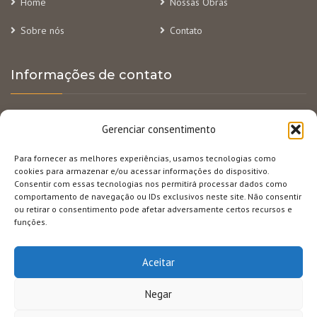
Home
Nossas Obras
Sobre nós
Contato
Informações de contato
R. Alvarenga Peixoto, 295 – 6º andar – Lourdes, BH/MG
Gerenciar consentimento
(31) 3284-2800
Para fornecer as melhores experiências, usamos tecnologias como
cookies para armazenar e/ou acessar informações do dispositivo.
vendas@privilegeconstrutora.com.br
Consentir com essas tecnologias nos permitirá processar dados como
comportamento de navegação ou IDs exclusivos neste site. Não consentir
(31) 97546-0022
ou retirar o consentimento pode afetar adversamente certos recursos e
funções.
@privilegeconstrutora
Aceitar
Copyright © 2023 Privilège Construtora - Desenvolvido por: Adam
Negar
Fonseca