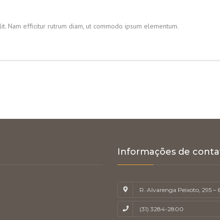
elit. Nam efficitur rutrum diam, ut commodo ipsum elementum.
Informações de conta
R. Alvarenga Peixoto, 295 –
(31) 3284-2800