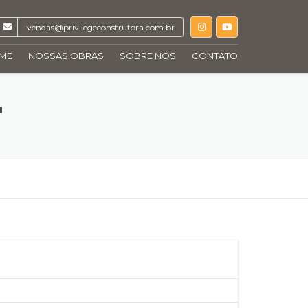
vendas@privilegeconstrutora.com.br
ME
NOSSAS OBRAS
SOBRE NÓS
CONTATO
ÚLTIMOS EMPREENDIMENTOS
CHELSEA
"
CASAS E INTERIORES
COSTA DEL SOLE
EDIFICAÇÕES
MONTPARNASSE
OBRAS RÁPIDAS
NARDUCCI
RETROFIT
NEW LIFE
RARO
SKYLINE