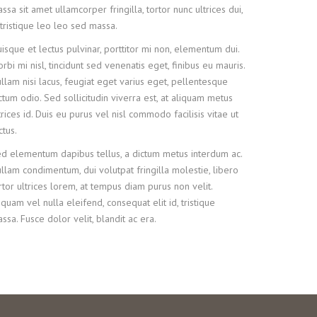
ssa sit amet ullamcorper fringilla, tortor nunc ultrices dui,
 tristique leo leo sed massa.
isque et lectus pulvinar, porttitor mi non, elementum dui.
rbi mi nisl, tincidunt sed venenatis eget, finibus eu mauris.
llam nisi lacus, feugiat eget varius eget, pellentesque
ctum odio. Sed sollicitudin viverra est, at aliquam metus
trices id. Duis eu purus vel nisl commodo facilisis vitae ut
ctus.
d elementum dapibus tellus, a dictum metus interdum ac.
llam condimentum, dui volutpat fringilla molestie, libero
rtor ultrices lorem, at tempus diam purus non velit.
iquam vel nulla eleifend, consequat elit id, tristique
ssa. Fusce dolor velit, blandit ac era.