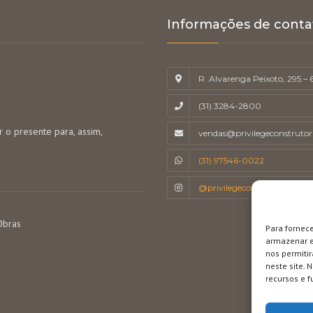
Informações de conta
R. Alvarenga Peixoto, 295 –
(31) 3284-2800
r o presente para, assim,
vendas@privilegeconstruto
(31) 97546-0022
@privilegeconstrutora
Obras
Para fornec
armazenar e
nos permiti
neste site. 
recursos e f