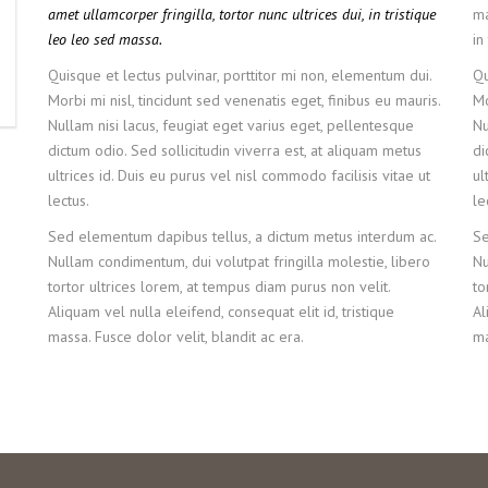
amet ullamcorper fringilla, tortor nunc ultrices dui, in tristique
ma
leo leo sed massa.
in
Quisque et lectus pulvinar, porttitor mi non, elementum dui.
Qu
Morbi mi nisl, tincidunt sed venenatis eget, finibus eu mauris.
Mo
Nullam nisi lacus, feugiat eget varius eget, pellentesque
Nu
dictum odio. Sed sollicitudin viverra est, at aliquam metus
di
ultrices id. Duis eu purus vel nisl commodo facilisis vitae ut
ul
lectus.
le
Sed elementum dapibus tellus, a dictum metus interdum ac.
Se
Nullam condimentum, dui volutpat fringilla molestie, libero
Nu
tortor ultrices lorem, at tempus diam purus non velit.
to
Aliquam vel nulla eleifend, consequat elit id, tristique
Al
massa. Fusce dolor velit, blandit ac era.
ma