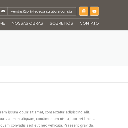
vendas@privilegeconstrutora.com.br
ME
NOSSAS OBRAS
SOBRE NÓS
CONTATO
ÚLTIMOS EMPREENDIMENTOS
CHELSEA
CASAS E INTERIORES
COSTA DEL SOLE
EDIFICAÇÕES
MONTPARNASSE
OBRAS RÁPIDAS
NARDUCCI
RETROFIT
NEW LIFE
RARO
rem ipsum dolor sit amet, consectetur adipiscing elit.
uris a enim aliquam, condimentum nisl a, laoreet lectus.
SKYLINE
iquam convallis sed elit nec vehicula. Praesent gravida,